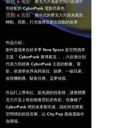
顏色 x 電影
壓克力片為新空間六款酒中
所搭配的 CyberPunk 電影代表色
流動 x 光影
懸吊式的壓克力片因為風而
轉動、晃動，打光後將反射出流動的效果
作品介紹：
​創作靈感來自於本季 New Space 新空間酒單
主題「 CyberPunk 賽博龐克 」，
六款酒分別
代表六部經典 CyberPunk 主題的動畫、電
影，依酒單依序為阿基拉、銃夢、一級玩家、
攻殼機動隊、駭客任務、盜夢偵探。
作品打上帶有紅、藍色調的投射燈，讓整體壓
克力片染上有如都會霓虹的色彩，也像極了
CyberPunk 裡的未來都市感，因此特別將新
空間裡的前段音樂，以 City Pop 風格選曲作
為開場。